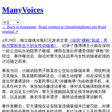
ManyVoices
← Back to homepage
Read original at chinadigitaltimes.net
Read
original
↗
4月29日，独立媒体水瓶纪元发表文章
《深圳“裸检”风波：男
权与警权夹击下的女性劝烟者》
，记录了微博博主小姬在深圳
一处公交站台劝阻男子吸烟、继而在派出所遭受强制“裸检”的
经过。事件曝光后，舆论对警方执法边界与女性劝烟者处境的
讨论随之而来。
事发当日，小姬劝阻男子陈某在公交站台吸烟未果，用饮料浇
灭其烟头，陈某随即掷杯还击。小姬主动报警，却在深圳玉塘
派出所遭遇逆转：办案民警以其“涉嫌侮辱”为由收缴手机，未
出具任何文书、未告知涉嫌违法事项，便对其实施强制脱衣检
查。此后近五小时内，警方无视她因高度近视导致的视力障
碍，以及如厕、换衣等基本需求，最终迫使她签署谅解书。
事件发酵后，官方通报仅证实陈某违规吸烟并已被罚款，对裸
检程序的必要性与合规性未作说明。多位法律人士及民警受访