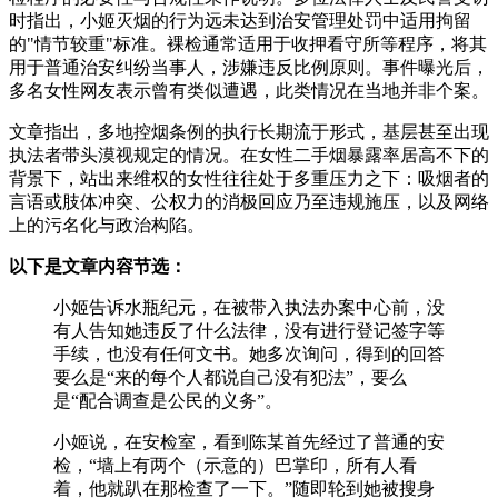
时指出，小姬灭烟的行为远未达到治安管理处罚中适用拘留
的"情节较重"标准。裸检通常适用于收押看守所等程序，将其
用于普通治安纠纷当事人，涉嫌违反比例原则。事件曝光后，
多名女性网友表示曾有类似遭遇，此类情况在当地并非个案。
文章指出，多地控烟条例的执行长期流于形式，基层甚至出现
执法者带头漠视规定的情况。在女性二手烟暴露率居高不下的
背景下，站出来维权的女性往往处于多重压力之下：吸烟者的
言语或肢体冲突、公权力的消极回应乃至违规施压，以及网络
上的污名化与政治构陷。
以下是文章内容节选：
小姬告诉水瓶纪元，在被带入执法办案中心前，没
有人告知她违反了什么法律，没有进行登记签字等
手续，也没有任何文书。她多次询问，得到的回答
要么是“来的每个人都说自己没有犯法”，要么
是“配合调查是公民的义务”。
小姬说，在安检室，看到陈某首先经过了普通的安
检，“墙上有两个（示意的）巴掌印，所有人看
着，他就趴在那检查了一下。”随即轮到她被搜身