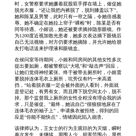
时，女警察要求她撅着屁股双手撑在墙上，催促她
脱光衣服，“还让我把内裤脱了，脱到膝盖以下”。
她和陈某及男警，此时只有一帘之隔，令她倍感羞
辱。她不确定在她拉上帘子“裸检”时，陈某是否有
同等待遇。小姬说，她还被要求摘掉隐形眼镜。作
为1200度近视加散光患者，她多次表达摘下眼镜后
自己无法视物，对方仍要求她摘除，并允许她给朋
友打电话送来护理液和眼镜盒。
在候问室等待期间，小姬和同房间的其他女性多次
提出要如厕，都被警察以“大吼”和“敲击声”回应，
让她们觉得神经紧张。终于被带去厕所时，小姬需
要脱掉连体毛衣上厕所，坑旁仅有约一米高遮
挡，“站着脱衣服一定会被外面的人看到，外面就
是登记处，有男有女。而且蹲下脱空间太小，脱不
掉。那个监督我上厕所的女性全程没有理会我的诉
求，只是催促。”最终，她说自己“很狼狈地尿在了
连体毛衣的袖子上”，申请换衣被拒绝，得到的回
应是“你能不能快点”，情绪因此陷入崩溃。
该律师认为，王女士的行为主观目的为灭烟，瞬时
单次发生、未继续，周围人少，损害范围小，显然