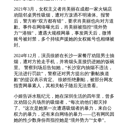
2021年3月，女权主义者肖美丽在成都一家火锅店
劝阻邻桌男性吸烟，遭对方泼洒不明液体。报警
后，警方称“双方都有错”，要求肖美丽也向对方道
歉。事件在网络曝光后，肖美丽被指控“境外势
力”“港独”，遭遇大规模网暴，事发两天后，微博
账号被封禁，多个持续声援她的女权账号也相继被
封。
2024年12月，演员徐娇在长沙一家餐厅劝阻男士抽
烟，遭对方抢走手机，并将烟头直接扔进她的饭碗
里。 警察到场后告知她，“长沙室内抽烟不违法，
无法进行罚款”，警察还对男方提出的“删帖换道
歉”的提议表示肯定。 徐娇拒绝删帖，被部分网友
指责网暴素人，其相关帖子随后无法查看。
小姬告诉水瓶纪元，她在深圳生活的四年里，曾多
次劝阻公共场所的吸烟者，“每次劝他们都灭掉
了。”这次是她第一次遭遇吸烟者的暴力，来自公
权力的暴力，还有来自网络的暴力——已有网民因
她的性少数身份而指控她是“境外势力”“女拳”。