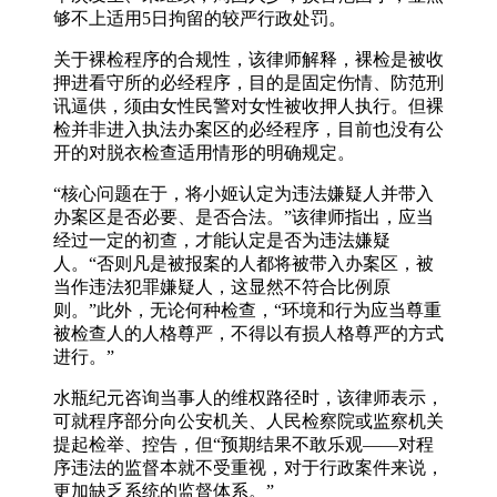
够不上适用5日拘留的较严行政处罚。
关于裸检程序的合规性，该律师解释，裸检是被收
押进看守所的必经程序，目的是固定伤情、防范刑
讯逼供，须由女性民警对女性被收押人执行。但裸
检并非进入执法办案区的必经程序，目前也没有公
开的对脱衣检查适用情形的明确规定。
“核心问题在于，将小姬认定为违法嫌疑人并带入
办案区是否必要、是否合法。”该律师指出，应当
经过一定的初查，才能认定是否为违法嫌疑
人。“否则凡是被报案的人都将被带入办案区，被
当作违法犯罪嫌疑人，这显然不符合比例原
则。”此外，无论何种检查，“环境和行为应当尊重
被检查人的人格尊严，不得以有损人格尊严的方式
进行。”
水瓶纪元咨询当事人的维权路径时，该律师表示，
可就程序部分向公安机关、人民检察院或监察机关
提起检举、控告，但“预期结果不敢乐观——对程
序违法的监督本就不受重视，对于行政案件来说，
更加缺乏系统的监督体系。”